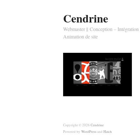
Cendrine
Webmaster || Conception – Intégration
Animation de site
Copyright © 2026
Cendrine
Powered by
WordPress
and
Hatch