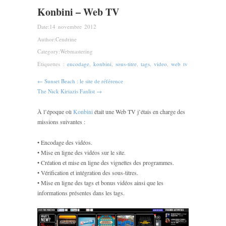
Konbini – Web TV
Date:
14 novembre 2012
Author:
Cendrine
Category:
Webmastering
Étiquettes :
encodage
,
konbini
,
sous-titre
,
tags
,
video
,
web tv
← Sunset Beach : le site de référence
The Nick Kiriazis Fanlist →
À l’époque où
Konbini
était une Web TV j’étais en charge des
missions suivantes :
• Encodage des vidéos.
• Mise en ligne des vidéos sur le site.
• Création et mise en ligne des vignettes des programmes.
• Vérification et intégration des sous-titres.
• Mise en ligne des tags et bonus vidéos ainsi que les
informations présentes dans les tags.